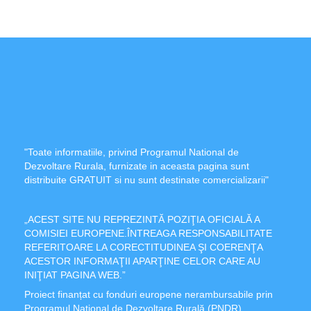
"Toate informatiile, privind Programul National de
Dezvoltare Rurala, furnizate in aceasta pagina sunt
distribuite GRATUIT si nu sunt destinate comercializarii"
„ACEST SITE NU REPREZINTĂ POZIŢIA OFICIALĂ A
COMISIEI EUROPENE.ÎNTREAGA RESPONSABILITATE
REFERITOARE LA CORECTITUDINEA ŞI COERENŢA
ACESTOR INFORMAŢII APARŢINE CELOR CARE AU
INIŢIAT PAGINA WEB.”
Proiect finanțat cu fonduri europene nerambursabile prin
Programul Național de Dezvoltare Rurală (PNDR).