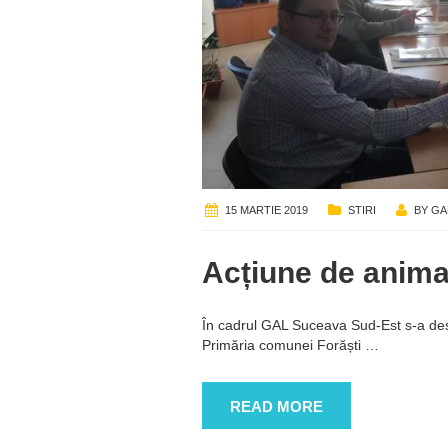
15 MARTIE 2019
STIRI
BY
GA
Acțiune de animar
În cadrul GAL Suceava Sud-Est s-a des
Primăria comunei Forăști
…
READ MORE