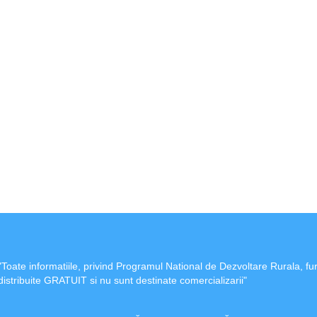
"Toate informatiile, privind Programul National de Dezvoltare Rurala, fu
distribuite GRATUIT si nu sunt destinate comercializarii"