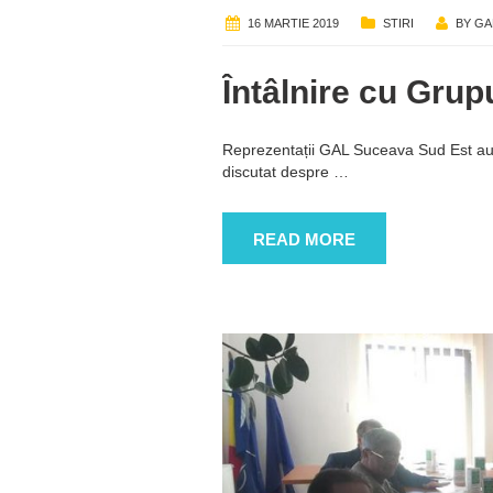
16 MARTIE 2019
STIRI
BY
GA
Întâlnire cu Gru
Reprezentații GAL Suceava Sud Est au
discutat despre
…
READ MORE